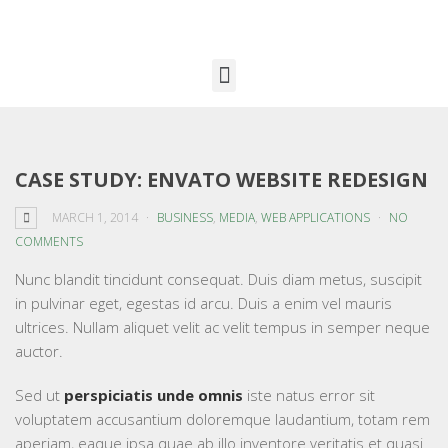
CASE STUDY: ENVATO WEBSITE REDESIGN
MARCH 1, 2014
BUSINESS
,
MEDIA
,
WEB APPLICATIONS
NO
COMMENTS
Nunc blandit tincidunt consequat. Duis diam metus, suscipit
in pulvinar eget, egestas id arcu. Duis a enim vel mauris
ultrices. Nullam aliquet velit ac velit tempus in semper neque
auctor.
Sed ut
perspiciatis unde omnis
iste natus error sit
voluptatem accusantium doloremque laudantium, totam rem
aperiam, eaque ipsa quae ab illo inventore veritatis et quasi